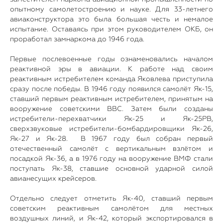
опытному самолетостроению и науке. Для 33-летнего
авиаконструктора это была большая честь и немалое
испытание. Оставаясь при этом руководителем ОКБ, он
проработал замнаркома до 1946 года.
Первые послевоенные годы ознаменовались началом
реактивной эры в авиации. К работе над своим
реактивным истребителем команда Яковлева приступила
сразу после победы. В 1946 году появился самолёт Як-15,
ставший первым реактивным истребителем, принятым на
вооружение советскими ВВС. Затем были созданы
истребители-перехватчики Як-25 и Як-25РВ,
сверхзвуковые истребители-бомбардировщики Як-26,
Як-27 и Як-28. В 1967 году был собран первый
отечественный самолёт с вертикальным взлётом и
посадкой Як-36, а в 1976 году на вооружение ВМФ стали
поступать Як-38, ставшие основной ударной силой
авианесущих крейсеров.
Отдельно следует отметить Як-40, ставший первым
советским реактивным самолётом для местных
воздушных линий, и Як-42, который экспортировался в