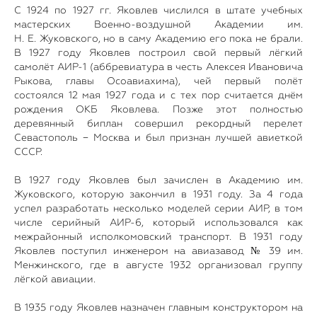
С 1924 по 1927 гг. Яковлев числился в штате учебных
мастерских Военно-воздушной Академии им.
Н. Е. Жуковского, но в саму Академию его пока не брали.
В 1927 году Яковлев построил свой первый лёгкий
самолёт АИР-1 (аббревиатура в честь Алексея Ивановича
Рыкова, главы Осоавиахима), чей первый полёт
состоялся 12 мая 1927 года и с тех пор считается днём
рождения ОКБ Яковлева. Позже этот полностью
деревянный биплан совершил рекордный перелет
Севастополь − Москва и был признан лучшей авиеткой
СССР.
В 1927 году Яковлев был зачислен в Академию им.
Жуковского, которую закончил в 1931 году. За 4 года
успел разработать несколько моделей серии АИР, в том
числе серийный АИР-6, который использовался как
межрайонный исполкомовский транспорт. В 1931 году
Яковлев поступил инженером на авиазавод № 39 им.
Менжинского, где в августе 1932 организовал группу
лёгкой авиации.
В 1935 году Яковлев назначен главным конструктором на