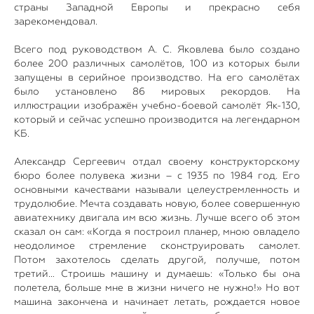
страны Западной Европы и прекрасно себя
зарекомендовал.
Всего под руководством А. С. Яковлева было создано
более 200 различных самолётов, 100 из которых были
запущены в серийное производство. На его самолётах
было установлено 86 мировых рекордов. На
иллюстрации изображён учебно-боевой самолёт Як-130,
который и сейчас успешно производится на легендарном
КБ.
Александр Сергеевич отдал своему конструкторскому
бюро более полувека жизни – с 1935 по 1984 год. Его
основными качествами называли целеустремленность и
трудолюбие. Мечта создавать новую, более совершенную
авиатехнику двигала им всю жизнь. Лучше всего об этом
сказал он сам: «Когда я построил планер, мною овладело
неодолимое стремление сконструировать самолет.
Потом захотелось сделать другой, получше, потом
третий… Строишь машину и думаешь: «Только бы она
полетела, больше мне в жизни ничего не нужно!» Но вот
машина закончена и начинает летать, рождается новое