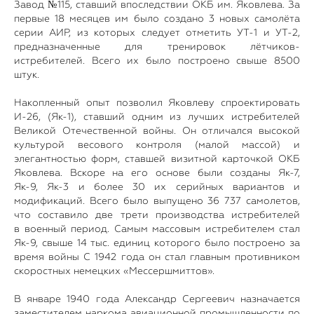
Завод №115, ставший впоследствии ОКБ им. Яковлева. За
первые 18 месяцев им было создано 3 новых самолёта
серии АИР, из которых следует отметить УТ-1 и УТ-2,
предназначенные для тренировок лётчиков-
истребителей. Всего их было построено свыше 8500
штук.
Накопленный опыт позволил Яковлеву спроектировать
И-26, (Як-1), ставший одним из лучших истребителей
Великой Отечественной войны. Он отличался высокой
культурой весового контроля (малой массой) и
элегантностью форм, ставшей визитной карточкой ОКБ
Яковлева. Вскоре на его основе были созданы Як-7,
Як-9, Як-3 и более 30 их серийных вариантов и
модификаций. Всего было выпущено 36 737 самолетов,
что составило две трети производства истребителей
в военный период. Самым массовым истребителем стал
Як-9, свыше 14 тыс. единиц которого было построено за
время войны С 1942 года он стал главным противником
скоростных немецких «Мессершмиттов».
В январе 1940 года Александр Сергеевич назначается
заместителем наркома авиационной промышленности по