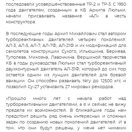
последовали усовершенствованные ТР-2 и ТР-3. С 1950
года двигателям, созданным в КБ Архипа Люльки,
начали присваивать название «АЛ» в честь
конструктора.
В последующие годы Архип Михайлович стал автором
турбореактивных двигателей четырех поколений:
АЛ-3, АЛ-5, АЛ-7, АЛ-7Ф, АЛ-21Ф и их модификаций для
самолетов конструкции Сухого, Ильюшина, Бериева,
Туполева, Микояна, Лавочкина. Вершиной творчества
КБ в годы руководства Люльки стал турбореактивный
двухконтурный двигатель АЛ-31Ф, который до сих пор
остается одним из лучших двигателей для боевой
авиации. Он способен развивать тягу до 12500 кгс и
позволил Су-27 установить 27 мировых рекордов.
«Прошло много лет с начала работ над
турбореактивными двигателями, а я и сейчас не вижу
предела их возможностей. В ближайшие годы нам
предстоит решить ряд очень интересных и сложных
задач по созданию новых поколений двигателей. И в
том, что они будут решены, у меня нет никаких