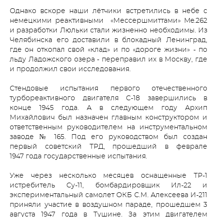
Однако вскоре наши лётчики встретились в небе с
немецкими реактивными «Мессершмиттами» Me.262
и разработки Люльки стали жизненно необходимы. Из
Челябинска его доставили в блокадный Ленинград,
где он откопал свой «клад» и по «дороге жизни» - по
льду Ладожского озера - переправил их в Москву, где
и продолжил свои исследования.
Стендовые испытания первого отечественного
турбореактивного двигателя С-18 завершились в
конце 1945 года. А в следующем году Архип
Михайлович был назначен главным конструктором и
ответственным руководителем на инструментальном
заводе № 165. Под его руководством был создан
первый советский ТРД, прошедший в феврале
1947 года государственные испытания.
Уже через несколько месяцев оснащенные ТР-1
истребитель Су-11, бомбардировщик Ил-22 и
экспериментальный самолет ОКБ С.М. Алексеева И-211
приняли участие в воздушном параде, прошедшем 3
августа 1947 года в Тушине. За этим двигателем