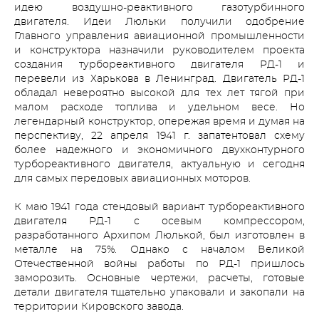
идею воздушно-реактивного газотурбинного
двигателя. Идеи Люльки получили одобрение
Главного управления авиационной промышленности
и конструктора назначили руководителем проекта
создания турбореактивного двигателя РД-1 и
перевели из Харькова в Ленинград. Двигатель РД-1
обладал невероятно высокой для тех лет тягой при
малом расходе топлива и удельном весе. Но
легендарный конструктор, опережая время и думая на
перспективу, 22 апреля 1941 г. запатентовал схему
более надежного и экономичного двухконтурного
турбореактивного двигателя, актуальную и сегодня
для самых передовых авиационных моторов.
К маю 1941 года стендовый вариант турбореактивного
двигателя РД-1 с осевым компрессором,
разработанного Архипом Люлькой, был изготовлен в
металле на 75%. Однако с началом Великой
Отечественной войны работы по РД-1 пришлось
заморозить. Основные чертежи, расчеты, готовые
детали двигателя тщательно упаковали и закопали на
территории Кировского завода.