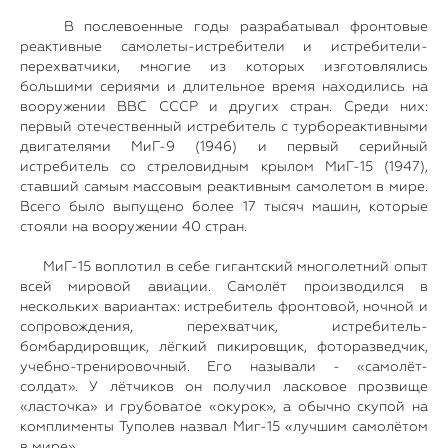
В послевоенные годы разрабатывал фронтовые
реактивные самолеты-истребители и истребители-
перехватчики, многие из которых изготовлялись
большими сериями и длительное время находились на
вооружении ВВС СССР и других стран. Среди них:
первый отечественный истребитель с турбореактивными
двигателями МиГ-9 (1946) и первый серийный
истребитель со стреловидным крылом МиГ-15 (1947),
ставший самым массовым реактивным самолетом в мире.
Всего было выпущено более 17 тысяч машин, которые
стояли на вооружении 40 стран.
МиГ-15 воплотил в себе гигантский многолетний опыт
всей мировой авиации. Самолёт производился в
нескольких вариантах: истребитель фронтовой, ночной и
сопровождения, перехватчик, истребитель-
бомбардировщик, лёгкий пикировщик, фоторазведчик,
учебно-тренировочный. Его называли - «самолёт-
солдат». У лётчиков он получил ласковое прозвище
«ласточка» и грубоватое «окурок», а обычно скупой на
комплименты Туполев назвал Миг-15 «лучшим самолётом
в мире».