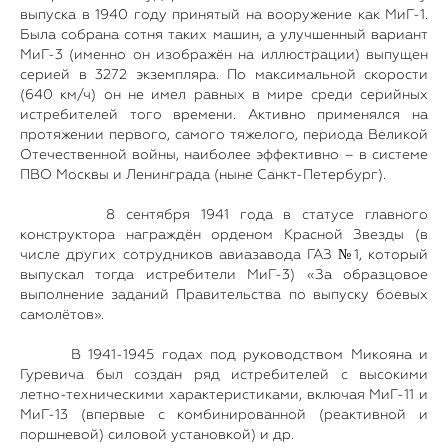
выпуска в 1940 году принятый на вооружение как МиГ-1.
Была собрана сотня таких машин, а улучшенный вариант
МиГ-3 (именно он изображён на иллюстрации) выпущен
серией в 3272 экземпляра. По максимальной скорости
(640 км/ч) он не имел равных в мире среди серийных
истребителей того времени. Активно применялся на
протяжении первого, самого тяжелого, периода Великой
Отечественной войны, наиболее эффективно – в системе
ПВО Москвы и Ленинграда (ныне Санкт-Петербург).
8 сентября 1941 года в статусе главного
конструктора награждён орденом Красной Звезды (в
числе других сотрудников авиазавода ГАЗ №1, который
выпускал тогда истребители МиГ-3) «За образцовое
выполнение заданий Правительства по выпуску боевых
самолётов».
В 1941-1945 годах под руководством Микояна и
Гуревича был создан ряд истребителей с высокими
летно-техническими характеристиками, включая МиГ-11 и
МиГ-13 (впервые с комбинированной (реактивной и
поршневой) силовой установкой) и др.