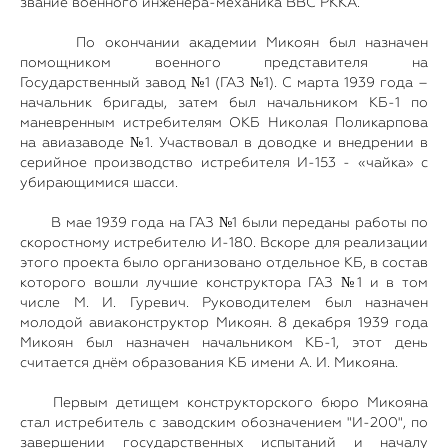
звание военного инженера-механика ВВС РККА.
По окончании академии Микоян был назначен
помощником военного представителя на
Государственный завод №1 (ГАЗ №1). С марта 1939 года –
начальник бригады, затем был начальником КБ-1 по
маневренным истребителям ОКБ Николая Поликарпова
на авиазаводе №1. Участвовал в доводке и внедрении в
серийное производство истребителя И-153 - «чайка» с
убирающимися шасси.
В мае 1939 года на ГАЗ №1 были переданы работы по
скоростному истребителю И-180. Вскоре для реализации
этого проекта было организовано отдельное КБ, в состав
которого вошли лучшие конструктора ГАЗ №1 и в том
числе М. И. Гуревич. Руководителем был назначен
молодой авиаконструктор Микоян. 8 декабря 1939 года
Микоян был назначен начальником КБ-1, этот день
считается днём образования КБ имени А. И. Микояна.
Первым детищем конструкторского бюро Микояна
стал истребитель с заводским обозначением "И-200", по
завершении государственных испытаний и началу