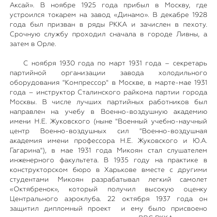
Аксай». В ноябре 1925 года прибыл в Москву, где
устроился токарем на завод «Динамо». В декабре 1928
года был призван в ряды РККА и зачислен в пехоту.
Срочную службу проходил сначала в городе Ливны, а
затем в Орле.
С ноября 1930 года по март 1931 года – секретарь
партийной организации завода холодильного
оборудования "Компрессор" в Москве, в марте-мае 1931
года – инструктор Сталинского райкома партии города
Москвы. В числе лучших партийных работников был
направлен на учебу в Военно-воздушную академию
имени Н.Е. Жуковского (ныне "Военный учебно-научный
центр Военно-воздушных сил "Военно-воздушная
академия имени профессора Н.Е. Жуковского и Ю.А.
Гагарина"), в мае 1931 года Микоян стал слушателем
инженерного факультета. В 1935 году на практике в
конструкторском бюро в Харькове вместе с другими
студентами Микоян разрабатывал легкий самолет
«Октябренок», который получил высокую оценку
Центрального аэроклуба. 22 октября 1937 года он
защитил дипломный проект и ему было присвоено