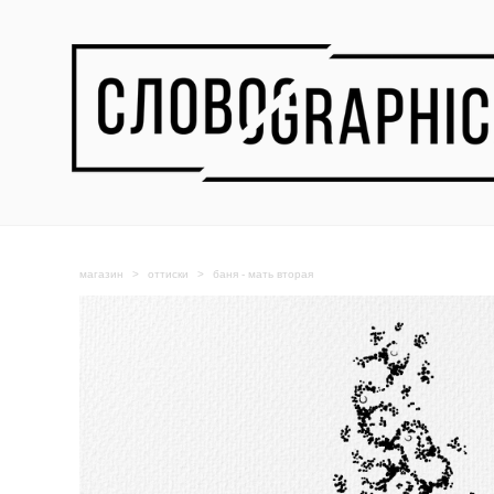
магазин
>
оттиски
>
баня - мать вторая