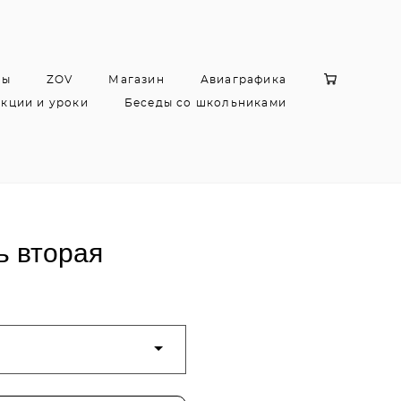
цы
ZOV
Магазин
Авиаграфика
кции и уроки
Беседы со школьниками
ь вторая
р