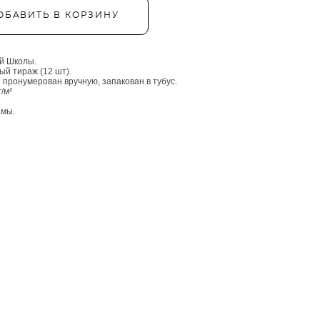
ОБАВИТЬ В КОРЗИНУ
й Школы.
ый тираж (12 шт).
 пронумерован вручную, запакован в тубус.
/м²
амы.