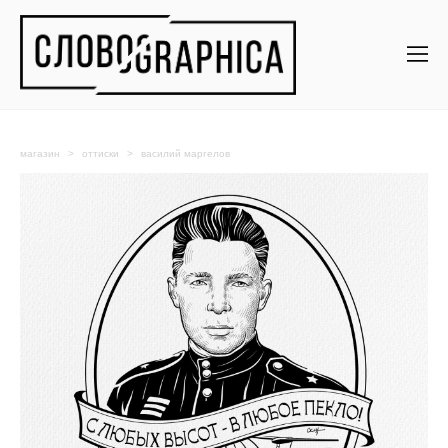
магазин
>
оттиски
>
василий маргелов